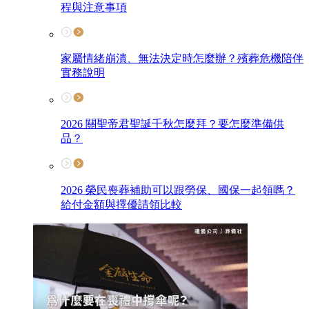
程與注意事項
家屬情緒崩潰、無法決定時怎麼辦？殯葬危機陪伴
實務說明
2026 關聖帝君聖誕千秋怎麼拜？要怎麼準備供
品？
2026 榮民喪葬補助可以跟勞保、國保一起領嗎？
給付金額與擇優請領比較