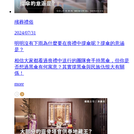
殯葬禮俗
2024/07/31
明明沒有下雨為什麼要在喪禮中撐傘呢？撐傘的意涵
是？
相信大家都看過喪禮中送行的團隊會手持黑傘，但你是
否想過黑傘有何寓意？其實撐黑傘與民族仇恨大有關
係！
more