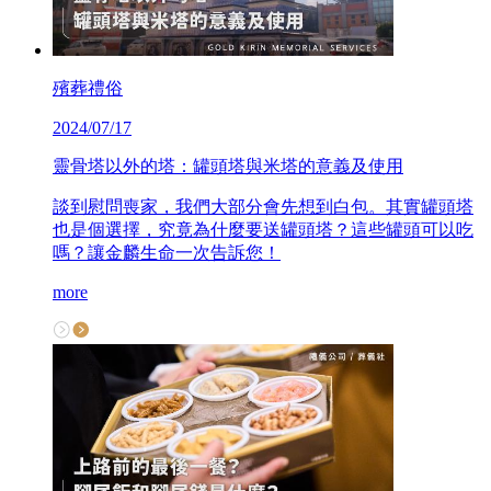
殯葬禮俗
2024/07/17
靈骨塔以外的塔：罐頭塔與米塔的意義及使用
談到慰問喪家，我們大部分會先想到白包。其實罐頭塔
也是個選擇，究竟為什麼要送罐頭塔？這些罐頭可以吃
嗎？讓金麟生命一次告訴您！
more