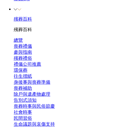
殯葬百科
殯葬百科
總覽
喪葬禮儀
參與指南
殯葬禮俗
禮儀公司推薦
環保葬
往生摺紙
身後事與喪葬準備
喪葬補助
除戶與遺產物處理
告別式須知
喪葬時事與民俗節慶
社會時事
民間習俗
生命議題與哀傷支持