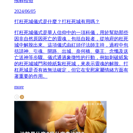
殯葬禮俗
2024/06/05
打枉死城儀式是什麼？打枉死城有用嗎？
打枉死城儀式是華人信仰中的一項科儀，用於幫助那些
因非自然原因死亡的靈魂，包括自殺者，從地府的枉死
城中解脫出來。這項儀式由紅頭仔法師主持，過程中包
括請神、引魂、開路、出城、奈何橋、藥王、念懺及送
亡送神等步驟。儀式通過象徵性的行動，例如刺破紙紮
的枉死城城門和燒紙紮枉死城，來表示靈魂的解脫。打
枉死城是否有效無法確定，但它在安慰家屬情緒方面有
著重要的作用。
more