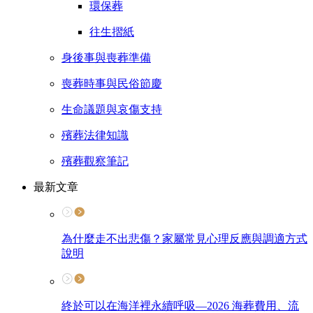
環保葬
往生摺紙
身後事與喪葬準備
喪葬時事與民俗節慶
生命議題與哀傷支持
殯葬法律知識
殯葬觀察筆記
最新文章
為什麼走不出悲傷？家屬常見心理反應與調適方式
說明
終於可以在海洋裡永續呼吸—2026 海葬費用、流