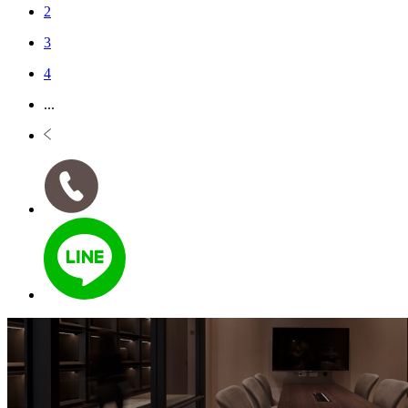
2
3
4
...