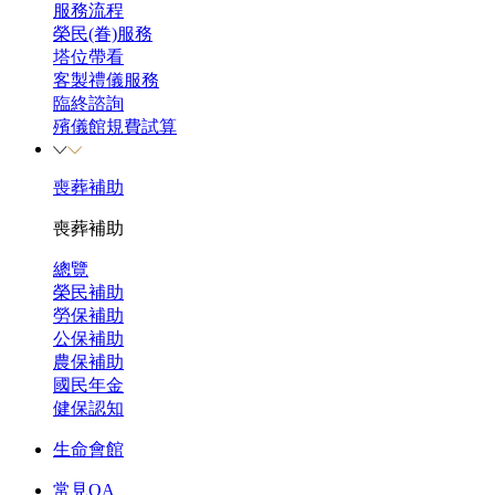
服務流程
榮民(眷)服務
塔位帶看
客製禮儀服務
臨終諮詢
殯儀館規費試算
喪葬補助
喪葬補助
總覽
榮民補助
勞保補助
公保補助
農保補助
國民年金
健保認知
生命會館
常見QA