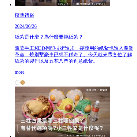
殯葬禮俗
2024/06/26
紙紮是什麼？為什麼要燒紙紮？
隨著手工和3D列印技術進步，喪葬用的紙紮也進入產業
革命，燒別墅豪車已經不稀奇了。今天就來帶各位了解
紙紮的製作以及五花八門的創意紙紮。
more