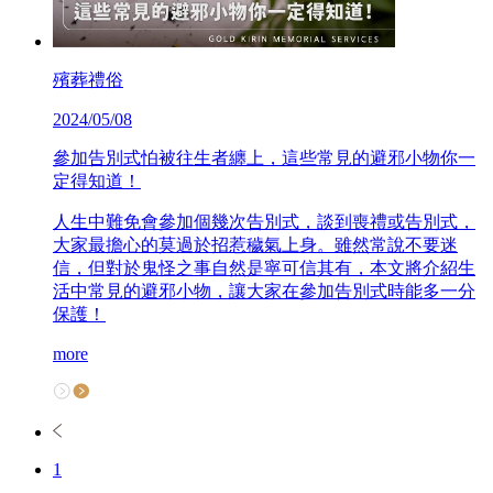
殯葬禮俗
2024/05/08
參加告別式怕被往生者纏上，這些常見的避邪小物你一
定得知道！
人生中難免會參加個幾次告別式，談到喪禮或告別式，
大家最擔心的莫過於招惹穢氣上身。雖然常說不要迷
信，但對於鬼怪之事自然是寧可信其有，本文將介紹生
活中常見的避邪小物，讓大家在參加告別式時能多一分
保護！
more
1