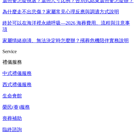
遺照要怎麼挑選？遺照尺寸比例？告別式結束遺照要怎麼辦？
為什麼走不出悲傷？家屬常見心理反應與調適方式說明
終於可以在海洋裡永續呼吸—2026 海葬費用、流程與注意事
項
家屬情緒崩潰、無法決定時怎麼辦？殯葬危機陪伴實務說明
Service
禮儀服務
中式禮儀服務
西式禮儀服務
生命會館
榮民(眷)服務
喪葬補助
臨終諮詢