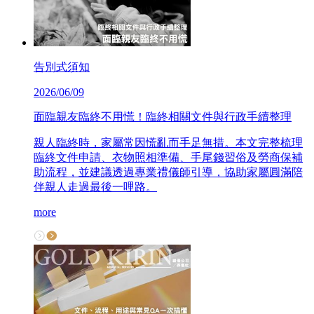
告別式須知
2026/06/09
面臨親友臨終不用慌！臨終相關文件與行政手續整理
親人臨終時，家屬常因慌亂而手足無措。本文完整梳理
臨終文件申請、衣物照相準備、手尾錢習俗及勞商保補
助流程，並建議透過專業禮儀師引導，協助家屬圓滿陪
伴親人走過最後一哩路。
more