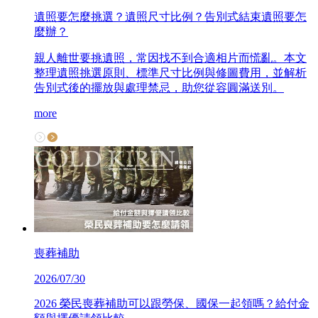
遺照要怎麼挑選？遺照尺寸比例？告別式結束遺照要怎
麼辦？
親人離世要挑遺照，常因找不到合適相片而慌亂。本文
整理遺照挑選原則、標準尺寸比例與修圖費用，並解析
告別式後的擺放與處理禁忌，助您從容圓滿送別。
more
喪葬補助
2026/07/30
2026 榮民喪葬補助可以跟勞保、國保一起領嗎？給付金