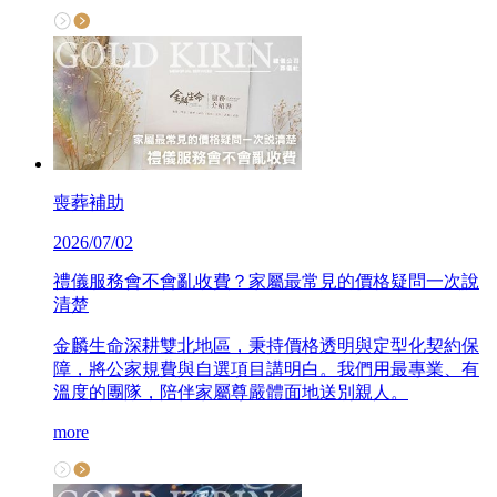
喪葬補助
2026/07/02
禮儀服務會不會亂收費？家屬最常見的價格疑問一次說
清楚
金麟生命深耕雙北地區，秉持價格透明與定型化契約保
障，將公家規費與自選項目講明白。我們用最專業、有
溫度的團隊，陪伴家屬尊嚴體面地送別親人。
more