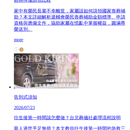
額與擇優請領比較
家中有榮民長輩不幸離世，家屬該如何請領國家喪葬補
助？本文詳細解析退輔會榮民喪葬補助金額標準、申請
資格與應備文件，協助家屬在慌亂中掌握權益，圓滿尊
榮送別。
more
告別式須知
2026/07/23
往生後第一時間該怎麼做？台北葬儀社處理流程說明
親人過世手足無措？本文教你往生後第一時間的急救三