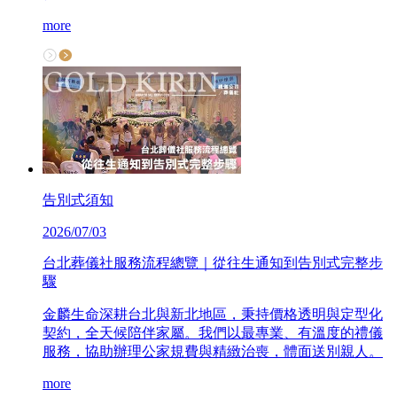
more
告別式須知
2026/07/03
台北葬儀社服務流程總覽｜從往生通知到告別式完整步
驟
金麟生命深耕台北與新北地區，秉持價格透明與定型化
契約，全天候陪伴家屬。我們以最專業、有溫度的禮儀
服務，協助辦理公家規費與精緻治喪，體面送別親人。
more