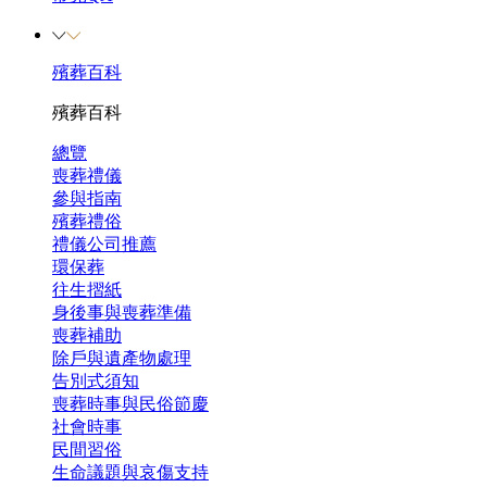
殯葬百科
殯葬百科
總覽
喪葬禮儀
參與指南
殯葬禮俗
禮儀公司推薦
環保葬
往生摺紙
身後事與喪葬準備
喪葬補助
除戶與遺產物處理
告別式須知
喪葬時事與民俗節慶
社會時事
民間習俗
生命議題與哀傷支持