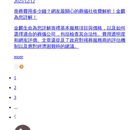
2025/12/12
喪葬費用多少錢？網友最關心的葬儀社收費解析！金麟
為您詳解！
金麟生命為您詳解喪禮基本服務項目與價格，以及如何
選擇適合的葬儀公司，包括檢查其合法性、費用透明度
和網友評價。文章還提及了政府對殯葬服務商的評估機
制以及應對經濟困難時的建議。
more
1
2
3
...