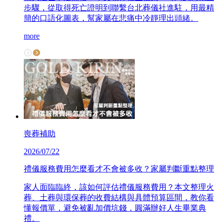
步驟，從取得死亡證明到聯繫台北葬儀社進駐，用最精
簡的口語化圖表，幫家屬在悲痛中冷靜理出頭緒。
more
喪葬補助
2026/07/22
禮儀服務費用怎麼看才不會被多收？家屬判斷重點整理
家人面臨臨終，該如何評估禮儀服務費用？本文整理火
葬、土葬與環保葬的收費結構與具體預算區間，教你看
懂報價單，避免被亂加價坑錢，圓滿辦好人生畢業典
禮。