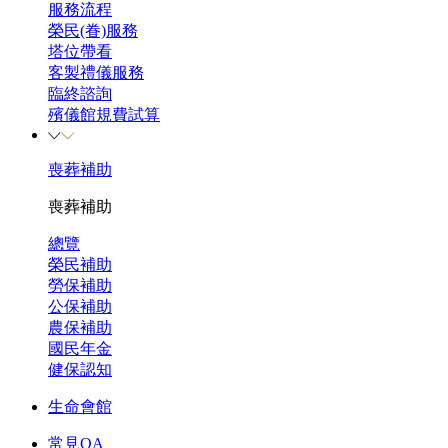
服務流程
榮民(眷)服務
塔位帶看
客製禮儀服務
臨終諮詢
殯儀館規費試算
喪葬補助
喪葬補助
總覽
榮民補助
勞保補助
公保補助
農保補助
國民年金
健保認知
生命會館
常見QA