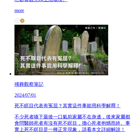
more
殯葬觀察筆記
2024/07/01
死不瞑目代表有冤屈？其實這件事能用科學解釋！
不少死者嚥下最後一口氣前家屬不在身邊，後來家屬都
會問醫師死者有沒有死不瞑目，擔心死者抱憾而終。事
實上死不瞑目是一種正常現象，請看本文詳細解說！