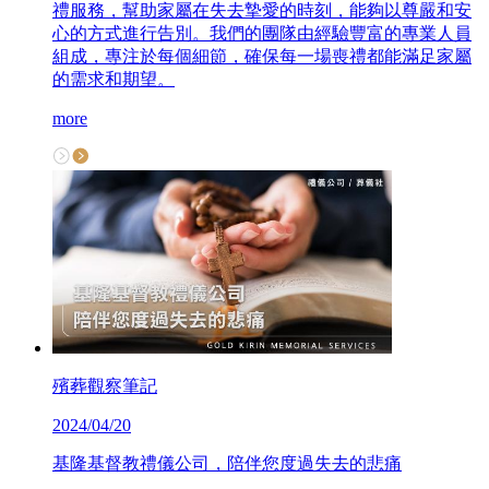
禮服務，幫助家屬在失去摯愛的時刻，能夠以尊嚴和安
心的方式進行告別。我們的團隊由經驗豐富的專業人員
組成，專注於每個細節，確保每一場喪禮都能滿足家屬
的需求和期望。
more
殯葬觀察筆記
2024/04/20
基隆基督教禮儀公司，陪伴您度過失去的悲痛