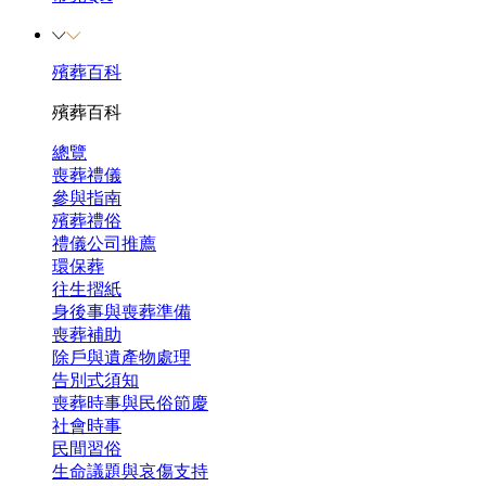
殯葬百科
殯葬百科
總覽
喪葬禮儀
參與指南
殯葬禮俗
禮儀公司推薦
環保葬
往生摺紙
身後事與喪葬準備
喪葬補助
除戶與遺產物處理
告別式須知
喪葬時事與民俗節慶
社會時事
民間習俗
生命議題與哀傷支持