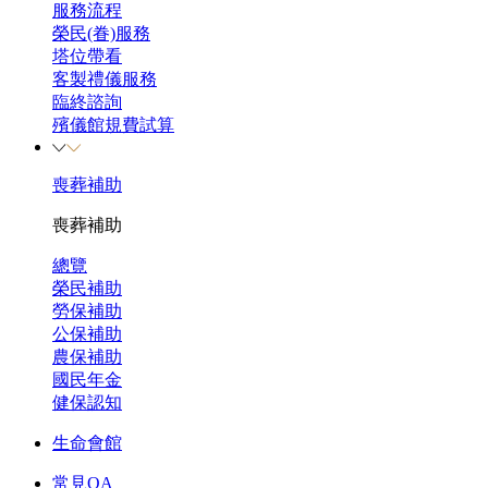
服務流程
榮民(眷)服務
塔位帶看
客製禮儀服務
臨終諮詢
殯儀館規費試算
喪葬補助
喪葬補助
總覽
榮民補助
勞保補助
公保補助
農保補助
國民年金
健保認知
生命會館
常見QA