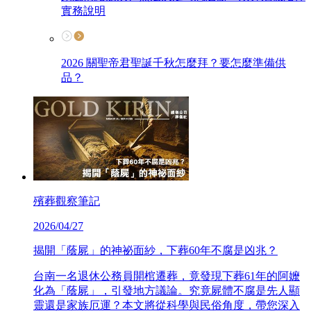
實務說明
2026 關聖帝君聖誕千秋怎麼拜？要怎麼準備供
品？
殯葬觀察筆記
2026/04/27
揭開「蔭屍」的神祕面紗，下葬60年不腐是凶兆？
台南一名退休公務員開棺遷葬，竟發現下葬61年的阿嬤
化為「蔭屍」，引發地方議論。究竟屍體不腐是先人顯
靈還是家族厄運？本文將從科學與民俗角度，帶您深入