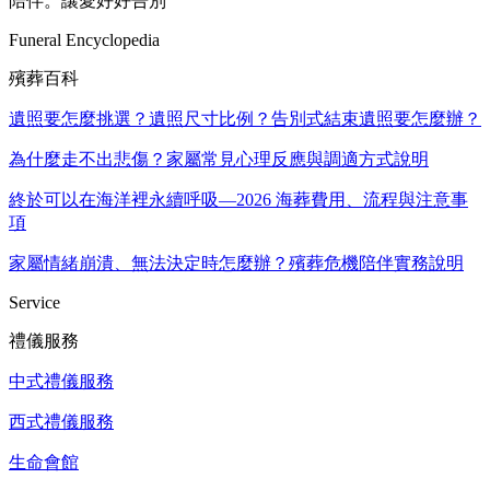
陪伴。讓愛好好告別
Funeral Encyclopedia
殯葬百科
遺照要怎麼挑選？遺照尺寸比例？告別式結束遺照要怎麼辦？
為什麼走不出悲傷？家屬常見心理反應與調適方式說明
終於可以在海洋裡永續呼吸—2026 海葬費用、流程與注意事
項
家屬情緒崩潰、無法決定時怎麼辦？殯葬危機陪伴實務說明
Service
禮儀服務
中式禮儀服務
西式禮儀服務
生命會館