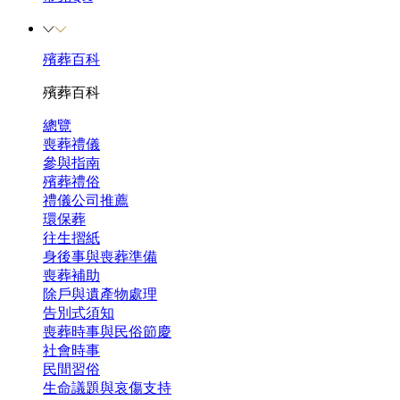
殯葬百科
殯葬百科
總覽
喪葬禮儀
參與指南
殯葬禮俗
禮儀公司推薦
環保葬
往生摺紙
身後事與喪葬準備
喪葬補助
除戶與遺產物處理
告別式須知
喪葬時事與民俗節慶
社會時事
民間習俗
生命議題與哀傷支持