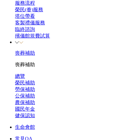
服務流程
榮民(眷)服務
塔位帶看
客製禮儀服務
臨終諮詢
殯儀館規費試算
喪葬補助
喪葬補助
總覽
榮民補助
勞保補助
公保補助
農保補助
國民年金
健保認知
生命會館
常見QA