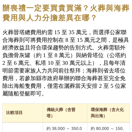
辦喪禮一定要買貴買滿？火葬與海葬
費用與人力分擔差異在哪？
火葬晉塔總費用約需 15 至 35 萬元，而選擇公家聯
合海葬則可將費用控制在 8 至 15 萬元之間，是極具
經濟效益且符合環保趨勢的告別方式。火葬需額外
負擔骨灰罐（約 1 至 8 萬元）與納骨塔位（公塔約
2 至 6 萬元、私塔 10 至 30 萬元以上），且每年清
明節需要家族人力共同前往祭拜；海葬則省去塔位
費用，若參加縣市政府舉辦的聯合海葬甚至完全免
除出海船隻費用，僅需在灑葬當天安排 2 至 5 位家
屬隨船登艇即可。
傳統火葬（含晉
環保海葬（含火化
比較項目
塔）
與出海）
約 38,000 ～ 350,0
約 80,000 ～ 150,