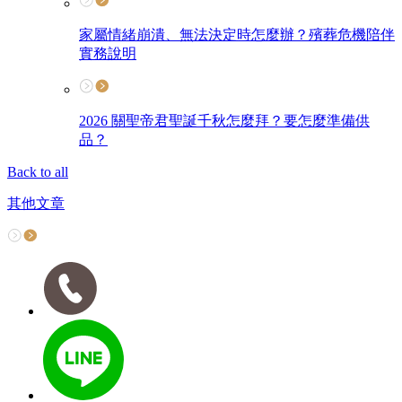
家屬情緒崩潰、無法決定時怎麼辦？殯葬危機陪伴
實務說明
2026 關聖帝君聖誕千秋怎麼拜？要怎麼準備供
品？
Back to all
其他文章