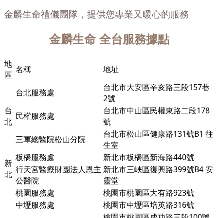
金麟生命禮儀團隊，提供您專業又暖心的服務
金麟生命
全台服務據點
地
名稱
地址
區
台北市大安區辛亥路三段157巷
台北服務處
2號
台
台北市中山區民權東路二段178
民權服務處
北
號
台北市松山區健康路131號B1 往
三軍總醫院松山分院
生室
板橋服務處
新北市板橋區新海路440號
新
行天宮醫療財團法人恩主
新北市三峽區復興路399號B4 安
北
公醫院
靈堂
桃園服務處
桃園市桃園區大有路923號
中壢服務處
桃園市中壢區培英路316號
桃園市桃園區成功路三段100號