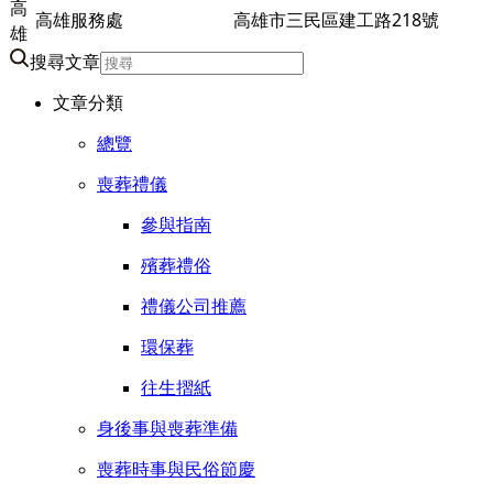
高
高雄服務處
高雄市三民區建工路218號
雄
搜尋文章
文章分類
總覽
喪葬禮儀
參與指南
殯葬禮俗
禮儀公司推薦
環保葬
往生摺紙
身後事與喪葬準備
喪葬時事與民俗節慶