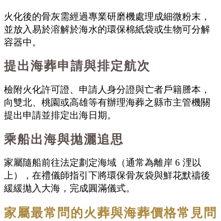
火化後的骨灰需經過專業研磨機處理成細微粉末，
並放入易於溶解於海水的環保棉紙袋或生物可分解
容器中。
提出海葬申請與排定航次
檢附火化許可證、申請人身分證與亡者戶籍謄本，
向雙北、桃園或高雄等有辦理海葬之縣市主管機關
提出申請並排定出海日期。
乘船出海與拋灑追思
家屬隨船前往法定劃定海域（通常為離岸 6 浬以
上），在禮儀師指引下將環保骨灰袋與鮮花默禱後
緩緩拋入大海，完成圓滿儀式。
家屬最常問的火葬與海葬價格常見問