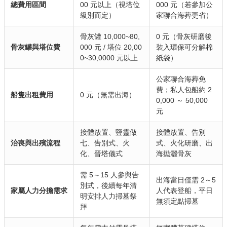
總費用區間
00 元以上（視塔位
000 元（若參加公
級別而定）
家聯合海葬更省）
骨灰罐 10,000~80,
0 元（骨灰研磨後
骨灰罐與塔位費
000 元 / 塔位 20,00
裝入環保可分解棉
0~30,0000 元以上
紙袋）
公家聯合海葬免
費；私人包船約 2
船隻出租費用
0 元（無需出海）
0,000 ～ 50,000
元
接體放置、豎靈做
接體放置、告別
治喪與出殯流程
七、告別式、火
式、火化研磨、出
化、晉塔儀式
海拋灑骨灰
需 5～15 人參與告
出海當日僅需 2～5
別式，後續每年清
家屬人力分擔需求
人代表登船，平日
明安排人力掃墓祭
無須定點掃墓
拜