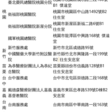
臺北榮民總醫院桃園分院
B1
懷遠堂
桃
桃園市桃園區中山路1492號B2
衛福部桃園醫院
園
往生室
桃園市新屋區新福二路6號B1
衛福部桃園醫院新屋分院
往生室
桃園市龍潭區中興路168號 懷遠
國軍桃園總醫院
堂
新竹服務處
新竹市北區成德路95號
新
中國醫藥大學新竹附設醫
新竹縣竹北市興隆路一段199號
竹
院
B2
往生安息室
苗
為恭醫療財團法人為恭紀
苗栗縣頭份市信義路128號B1
栗
念醫院
往生安息室
台
台中服務處
台中市北屯區崇德路二段168號
中
嘉
戴德森醫療財團法人嘉義
嘉義市東區忠孝路539號D棟
B2
義
基督教醫院
安息室
台
台南服務處
台南市南區中華南路一段163號
南