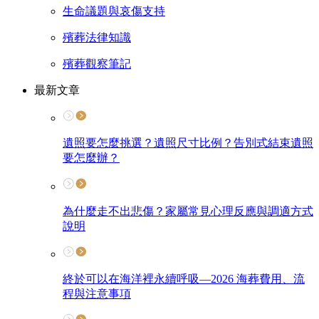
生命議題與哀傷支持
殯葬法律知識
殯葬觀察筆記
最新文章
遺照要怎麼挑選？遺照尺寸比例？告別式結束遺照
要怎麼辦？
為什麼走不出悲傷？家屬常見心理反應與調適方式
說明
終於可以在海洋裡永續呼吸—2026 海葬費用、流
程與注意事項