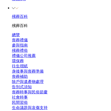
殯葬百科
殯葬百科
總覽
喪葬禮儀
參與指南
殯葬禮俗
禮儀公司推薦
環保葬
往生摺紙
身後事與喪葬準備
喪葬補助
除戶與遺產物處理
告別式須知
喪葬時事與民俗節慶
社會時事
民間習俗
生命議題與哀傷支持