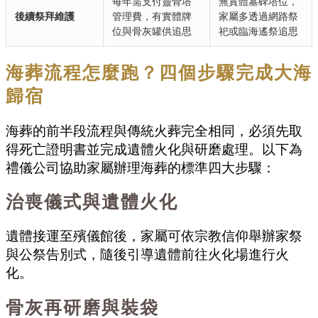
每年需支付靈骨塔
無實體墓碑塔位，
後續祭拜維護
管理費，有實體牌
家屬多透過網路祭
位與骨灰罐供追思
祀或臨海遙祭追思
海葬流程怎麼跑？四個步驟完成大海
歸宿
海葬的前半段流程與傳統火葬完全相同，必須先取
得死亡證明書並完成遺體火化與研磨處理。以下為
禮儀公司協助家屬辦理海葬的標準四大步驟：
治喪儀式與遺體火化
遺體接運至殯儀館後，家屬可依宗教信仰舉辦家祭
與公祭告別式，隨後引導遺體前往火化場進行火
化。
骨灰再研磨與裝袋