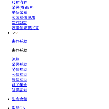
服務流程
榮民(眷)服務
塔位帶看
客製禮儀服務
臨終諮詢
殯儀館規費試算
喪葬補助
喪葬補助
總覽
榮民補助
勞保補助
公保補助
農保補助
國民年金
健保認知
生命會館
常見QA