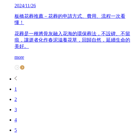
2024/11/26
板橋花葬推薦－花葬的申請方式、費用、流程一次看
懂！
花葬是一種將骨灰融入花海的環保葬法，不設碑、不留
痕，讓逝者化作春泥滋養花草，回歸自然，延續生命的
美好。
more
1
2
3
4
5