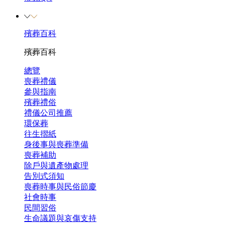
殯葬百科
殯葬百科
總覽
喪葬禮儀
參與指南
殯葬禮俗
禮儀公司推薦
環保葬
往生摺紙
身後事與喪葬準備
喪葬補助
除戶與遺產物處理
告別式須知
喪葬時事與民俗節慶
社會時事
民間習俗
生命議題與哀傷支持