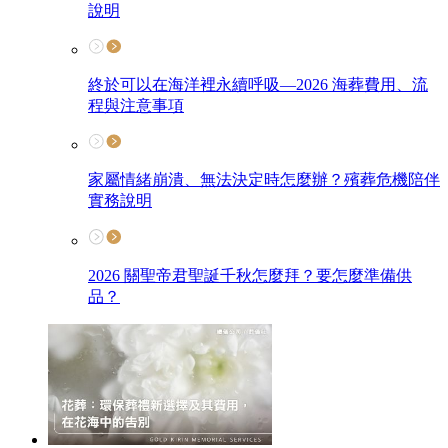
說明
終於可以在海洋裡永續呼吸—2026 海葬費用、流
程與注意事項
家屬情緒崩潰、無法決定時怎麼辦？殯葬危機陪伴
實務說明
2026 關聖帝君聖誕千秋怎麼拜？要怎麼準備供
品？