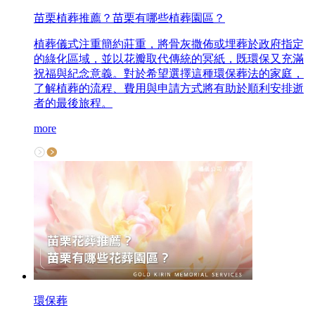
苗栗植葬推薦？苗栗有哪些植葬園區？
植葬儀式注重簡約莊重，將骨灰撒佈或埋葬於政府指定
的綠化區域，並以花瓣取代傳統的冥紙，既環保又充滿
祝福與紀念意義。對於希望選擇這種環保葬法的家庭，
了解植葬的流程、費用與申請方式將有助於順利安排逝
者的最後旅程。
more
環保葬