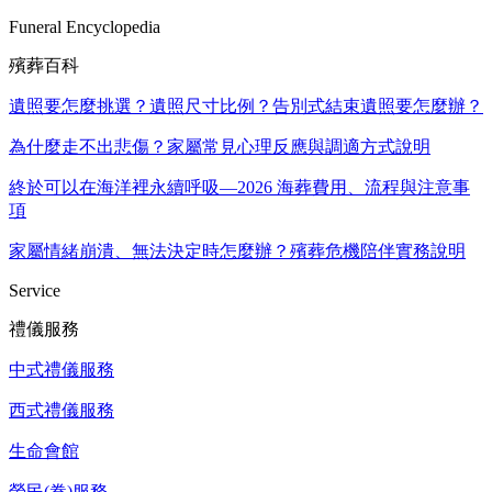
Funeral Encyclopedia
殯葬百科
遺照要怎麼挑選？遺照尺寸比例？告別式結束遺照要怎麼辦？
為什麼走不出悲傷？家屬常見心理反應與調適方式說明
終於可以在海洋裡永續呼吸—2026 海葬費用、流程與注意事
項
家屬情緒崩潰、無法決定時怎麼辦？殯葬危機陪伴實務說明
Service
禮儀服務
中式禮儀服務
西式禮儀服務
生命會館
榮民(眷)服務