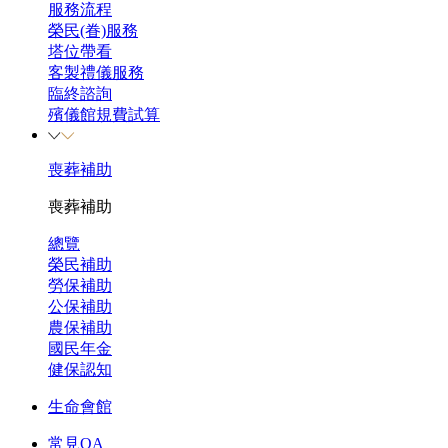
服務流程
榮民(眷)服務
塔位帶看
客製禮儀服務
臨終諮詢
殯儀館規費試算
喪葬補助
喪葬補助
總覽
榮民補助
勞保補助
公保補助
農保補助
國民年金
健保認知
生命會館
常見QA