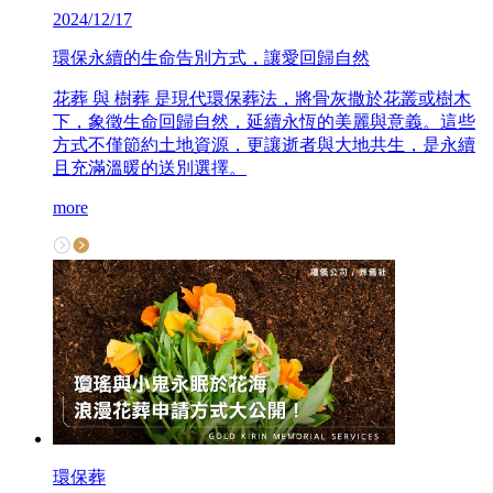
2024/12/17
環保永續的生命告別方式，讓愛回歸自然
花葬 與 樹葬 是現代環保葬法，將骨灰撒於花叢或樹木
下，象徵生命回歸自然，延續永恆的美麗與意義。這些
方式不僅節約土地資源，更讓逝者與大地共生，是永續
且充滿溫暖的送別選擇。
more
環保葬