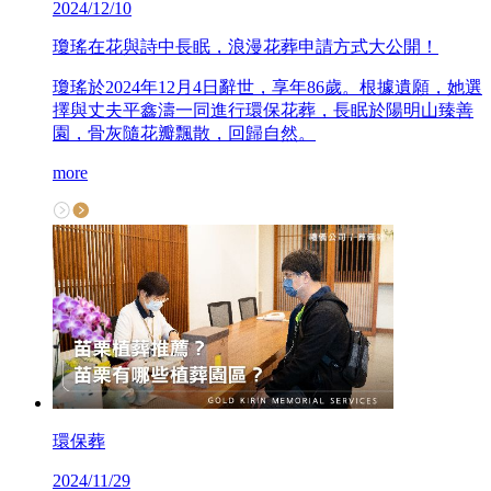
2024/12/10
瓊瑤在花與詩中長眠，浪漫花葬申請方式大公開！
瓊瑤於2024年12月4日辭世，享年86歲。根據遺願，她選
擇與丈夫平鑫濤一同進行環保花葬，長眠於陽明山臻善
園，骨灰隨花瓣飄散，回歸自然。
more
環保葬
2024/11/29