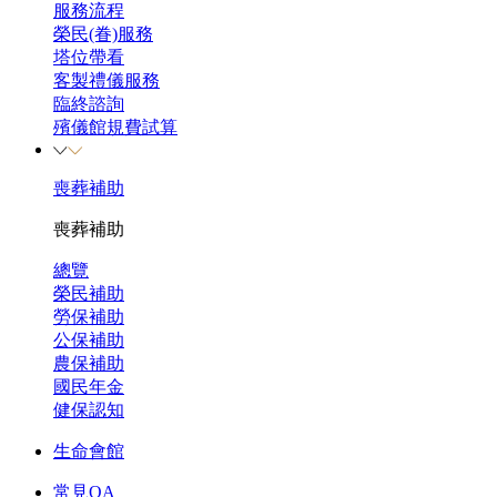
服務流程
榮民(眷)服務
塔位帶看
客製禮儀服務
臨終諮詢
殯儀館規費試算
喪葬補助
喪葬補助
總覽
榮民補助
勞保補助
公保補助
農保補助
國民年金
健保認知
生命會館
常見QA