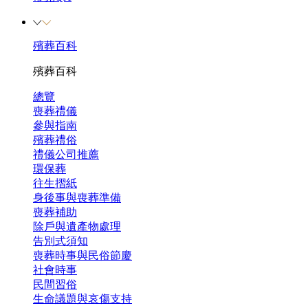
殯葬百科
殯葬百科
總覽
喪葬禮儀
參與指南
殯葬禮俗
禮儀公司推薦
環保葬
往生摺紙
身後事與喪葬準備
喪葬補助
除戶與遺產物處理
告別式須知
喪葬時事與民俗節慶
社會時事
民間習俗
生命議題與哀傷支持