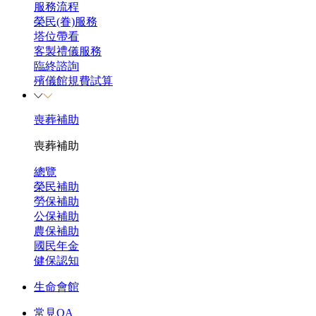
服務流程
榮民(眷)服務
塔位帶看
客製禮儀服務
臨終諮詢
殯儀館規費試算
喪葬補助
喪葬補助
總覽
榮民補助
勞保補助
公保補助
農保補助
國民年金
健保認知
生命會館
常見QA