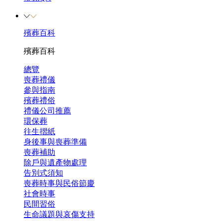
殯葬百科
殯葬百科
總覽
喪葬禮儀
參與指南
殯葬禮俗
禮儀公司推薦
環保葬
往生摺紙
身後事與喪葬準備
喪葬補助
除戶與遺產物處理
告別式須知
喪葬時事與民俗節慶
社會時事
民間習俗
生命議題與哀傷支持