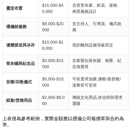
$15,000-$4
含背景布幕、鮮花、座椅、
靈堂布置
0,000
佈景風格設計
$8,000-$20,
含主持人、引導員、儀式統
禮儀師服務
000
籌
$10,000-$1
遺體接送與冰存
視距離與設備等級而定
8,000
$3,000-$15,
含客製化骨灰罐、相冊、紀
骨灰罐與紀念品
000
念珠寶等
$5,000-$10,
可依需求加購,佛教/基督教/
音樂/宗教儀式
000
道教皆可安排
$2,000-$8,0
傳統文化用品,依信仰與需求
紙紮/焚燒用品
00
選購
上表僅為參考範例，實際金額應以禮儀公司報價單與合約為
準。