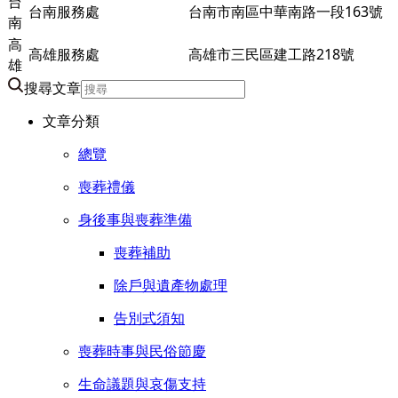
台
台南服務處
台南市南區中華南路一段163號
南
高
高雄服務處
高雄市三民區建工路218號
雄
搜尋文章
文章分類
總覽
喪葬禮儀
身後事與喪葬準備
喪葬補助
除戶與遺產物處理
告別式須知
喪葬時事與民俗節慶
生命議題與哀傷支持