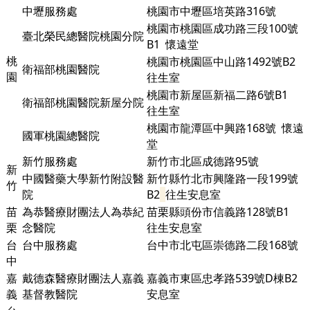
中壢服務處
桃園市中壢區培英路316號
桃園市桃園區成功路三段100號
臺北榮民總醫院桃園分院
B1
懷遠堂
桃
桃園市桃園區中山路1492號B2
衛福部桃園醫院
園
往生室
桃園市新屋區新福二路6號B1
衛福部桃園醫院新屋分院
往生室
桃園市龍潭區中興路168號 懷遠
國軍桃園總醫院
堂
新竹服務處
新竹市北區成德路95號
新
中國醫藥大學新竹附設醫
新竹縣竹北市興隆路一段199號
竹
院
B2
往生安息室
苗
為恭醫療財團法人為恭紀
苗栗縣頭份市信義路128號B1
栗
念醫院
往生安息室
台
台中服務處
台中市北屯區崇德路二段168號
中
嘉
戴德森醫療財團法人嘉義
嘉義市東區忠孝路539號D棟
B2
義
基督教醫院
安息室