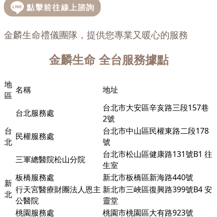
金麟生命禮儀團隊，提供您專業又暖心的服務
金麟生命
全台服務據點
地
名稱
地址
區
台北市大安區辛亥路三段157巷
台北服務處
2號
台
台北市中山區民權東路二段178
民權服務處
北
號
台北市松山區健康路131號B1 往
三軍總醫院松山分院
生室
板橋服務處
新北市板橋區新海路440號
新
行天宮醫療財團法人恩主
新北市三峽區復興路399號B4 安
北
公醫院
靈堂
桃園服務處
桃園市桃園區大有路923號