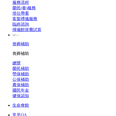
服務流程
榮民(眷)服務
塔位帶看
客製禮儀服務
臨終諮詢
殯儀館規費試算
喪葬補助
喪葬補助
總覽
榮民補助
勞保補助
公保補助
農保補助
國民年金
健保認知
生命會館
常見QA