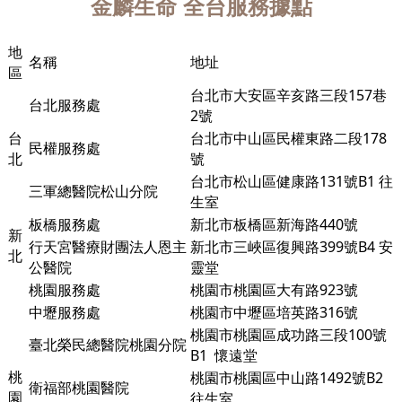
金麟生命
全台服務據點
地
名稱
地址
區
台北市大安區辛亥路三段157巷
台北服務處
2號
台
台北市中山區民權東路二段178
民權服務處
北
號
台北市松山區健康路131號B1 往
三軍總醫院松山分院
生室
板橋服務處
新北市板橋區新海路440號
新
行天宮醫療財團法人恩主
新北市三峽區復興路399號B4 安
北
公醫院
靈堂
桃園服務處
桃園市桃園區大有路923號
中壢服務處
桃園市中壢區培英路316號
桃園市桃園區成功路三段100號
臺北榮民總醫院桃園分院
B1
懷遠堂
桃
桃園市桃園區中山路1492號B2
衛福部桃園醫院
園
往生室