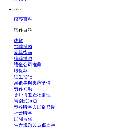
殯葬百科
殯葬百科
總覽
喪葬禮儀
參與指南
殯葬禮俗
禮儀公司推薦
環保葬
往生摺紙
身後事與喪葬準備
喪葬補助
除戶與遺產物處理
告別式須知
喪葬時事與民俗節慶
社會時事
民間習俗
生命議題與哀傷支持