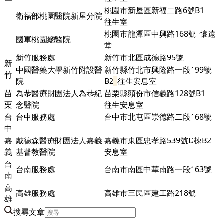
桃園市新屋區新福二路6號B1
衛福部桃園醫院新屋分院
往生室
桃園市龍潭區中興路168號 懷遠
國軍桃園總醫院
堂
新竹服務處
新竹市北區成德路95號
新
中國醫藥大學新竹附設醫
新竹縣竹北市興隆路一段199號
竹
院
B2
往生安息室
苗
為恭醫療財團法人為恭紀
苗栗縣頭份市信義路128號B1
栗
念醫院
往生安息室
台
台中服務處
台中市北屯區崇德路二段168號
中
嘉
戴德森醫療財團法人嘉義
嘉義市東區忠孝路539號D棟
B2
義
基督教醫院
安息室
台
台南服務處
台南市南區中華南路一段163號
南
高
高雄服務處
高雄市三民區建工路218號
雄
搜尋文章