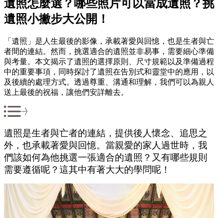
遺照怎麼選？哪些照片可以當成遺照？挑
遺照小撇步大公開！
「遺照」是人生最後的影像，承載著愛與回憶，也是生者與亡
者間的連結。然而，挑選適合的遺照並非易事，需要細心準備
與考量。本文揭示了遺照的選擇原則、尺寸規範以及準備過程
中的重要事項，同時探討了遺照在告別式和靈堂中的應用，以
及後續的處理方式。透過尊重、溝通和理解，我們可以為親人
送上最後的祝福，讓他們安詳離去。
遺照是生者與亡者的連結，提供後人懷念、追思之
外，也承載著愛與回憶。當親愛的家人過世時，我
們該如何為他挑選一張適合的遺照？又有哪些規則
需要遵循呢？這其中有著大大的學問呢！