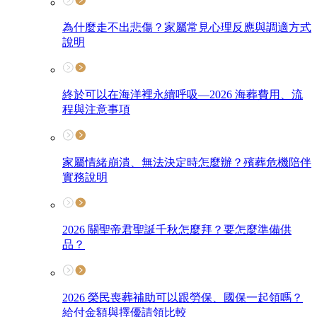
為什麼走不出悲傷？家屬常見心理反應與調適方式
說明
終於可以在海洋裡永續呼吸—2026 海葬費用、流
程與注意事項
家屬情緒崩潰、無法決定時怎麼辦？殯葬危機陪伴
實務說明
2026 關聖帝君聖誕千秋怎麼拜？要怎麼準備供
品？
2026 榮民喪葬補助可以跟勞保、國保一起領嗎？
給付金額與擇優請領比較