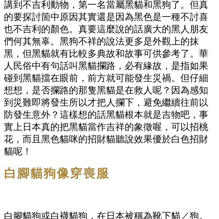
講到不吉利動物，第一名當屬黑貓和黑狗了。但真
的要探討箇中原因其實還是因為黑色是一種不討喜
也不吉利的顏色。真要這麼說的話廣大的黑人朋友
們何其無辜。黑狗不祥的說法更多是外觀上的抹
黑，但黑貓就有比較多典故和故事可供參考了。華
人民俗中有句話叫黑貓攔路，必有緣故，是指如果
碰到黑貓擋在眼前，前方就可能發生災禍。但仔細
想想，是否攔路的那隻黑貓是在救人呢？因為感知
到災難即將發生所以才把人攔下，避免繼續往前以
防發生意外？這樣想的話黑貓根本就是吉物吧，事
實上日本真的把黑貓當作吉祥的象徵喔，可以招桃
花，而且黑色貓咪的招財貓聽說效果優於白色招財
貓呢！
白腳貓狗像穿喪服
白腳貓狗或白襪貓狗，在日本被稱為靴下貓／狗。