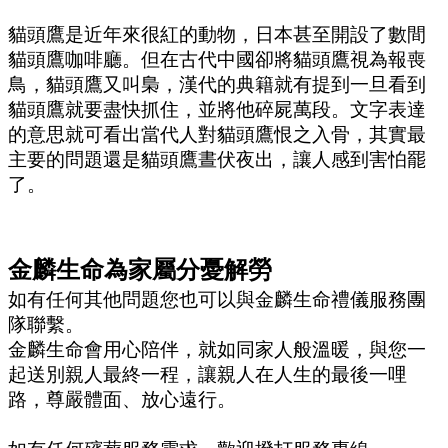
貓頭鷹是近年來很紅的動物，日本甚至開設了數間
貓頭鷹咖啡廳。但在古代中國卻將貓頭鷹視為報喪
鳥，貓頭鷹又叫梟，漢代的典籍就有提到一旦看到
貓頭鷹就要盡快抓住，並將他碎屍萬段。文字表達
的意思就可看出當代人對貓頭鷹恨之入骨，其實最
主要的問題還是貓頭鷹晝伏夜出，讓人感到害怕罷
了。
金麟生命為家屬分憂解勞
如有任何其他問題您也可以與金麟生命禮儀服務團
隊聯繫。
金麟生命會用心陪伴，就如同家人般溫暖，與您一
起送別親人最終一程，讓親人在人生的最後一哩
路，尊嚴體面、放心遠行。