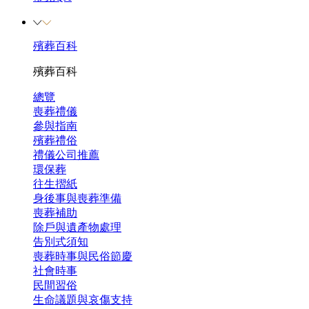
殯葬百科
殯葬百科
總覽
喪葬禮儀
參與指南
殯葬禮俗
禮儀公司推薦
環保葬
往生摺紙
身後事與喪葬準備
喪葬補助
除戶與遺產物處理
告別式須知
喪葬時事與民俗節慶
社會時事
民間習俗
生命議題與哀傷支持