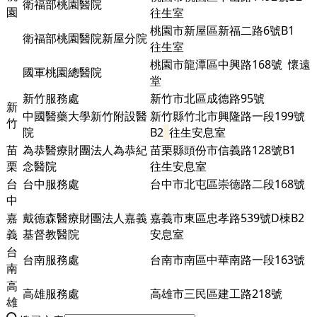
衛福部桃園醫院
園
往生室
桃園市新屋區新福二路6號B1
衛福部桃園醫院新屋分院
往生室
桃園市龍潭區中興路168號 懷遠
國軍桃園總醫院
堂
新竹服務處
新竹市北區成德路95號
新
中國醫藥大學新竹附設醫
新竹縣竹北市興隆路一段199號
竹
院
B2
往生安息室
苗
為恭醫療財團法人為恭紀
苗栗縣頭份市信義路128號B1
栗
念醫院
往生安息室
台
台中服務處
台中市北屯區崇德路二段168號
中
嘉
戴德森醫療財團法人嘉義
嘉義市東區忠孝路539號D棟
B2
義
基督教醫院
安息室
台
台南服務處
台南市南區中華南路一段163號
南
高
高雄服務處
高雄市三民區建工路218號
雄