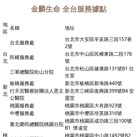
金麟生命
全台服務據點
地
名稱
地址
區
台北市大安區辛亥路三段157巷
台北服務處
2號
台
台北市中山區民權東路二段178
民權服務處
北
號
台北市松山區健康路131號B1 往
三軍總醫院松山分院
生室
板橋服務處
新北市板橋區新海路440號
新
行天宮醫療財團法人恩主
新北市三峽區復興路399號B4 安
北
公醫院
靈堂
桃園服務處
桃園市桃園區大有路923號
中壢服務處
桃園市中壢區培英路316號
桃園市桃園區成功路三段100號
臺北榮民總醫院桃園分院
B1
懷遠堂
桃
桃園市桃園區中山路1492號B2