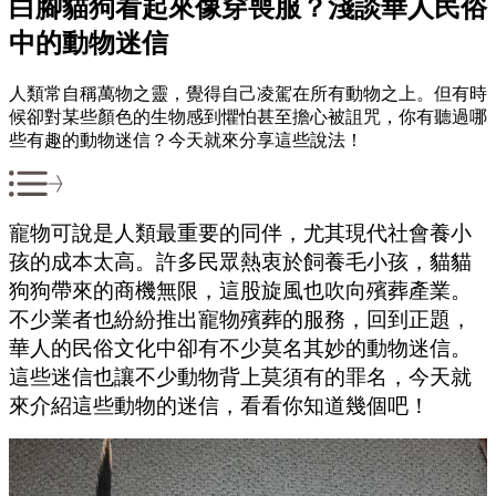
白腳貓狗看起來像穿喪服？淺談華人民俗
中的動物迷信
人類常自稱萬物之靈，覺得自己凌駕在所有動物之上。但有時
候卻對某些顏色的生物感到懼怕甚至擔心被詛咒，你有聽過哪
些有趣的動物迷信？今天就來分享這些說法！
寵物可說是人類最重要的同伴，尤其現代社會養小
孩的成本太高。許多民眾熱衷於飼養毛小孩，貓貓
狗狗帶來的商機無限，這股旋風也吹向殯葬產業。
不少業者也紛紛推出寵物殯葬的服務，回到正題，
華人的民俗文化中卻有不少莫名其妙的動物迷信。
這些迷信也讓不少動物背上莫須有的罪名，今天就
來介紹這些動物的迷信，看看你知道幾個吧！