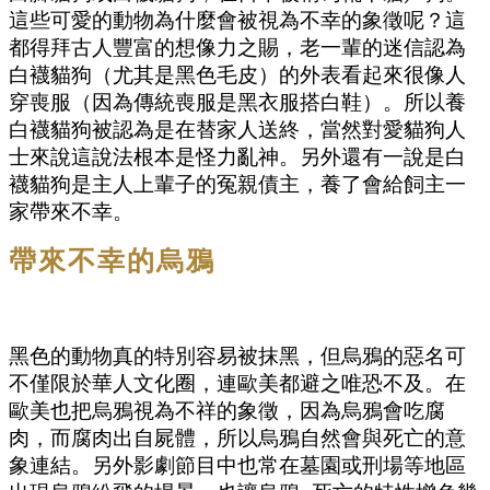
這些可愛的動物為什麼會被視為不幸的象徵呢？這
都得拜古人豐富的想像力之賜，老一輩的迷信認為
白襪貓狗（尤其是黑色毛皮）的外表看起來很像人
穿喪服（因為傳統喪服是黑衣服搭白鞋）。所以養
白襪貓狗被認為是在替家人送終，當然對愛貓狗人
士來說這說法根本是怪力亂神。另外還有一說是白
襪貓狗是主人上輩子的冤親債主，養了會給飼主一
家帶來不幸。
帶來不幸的烏鴉
黑色的動物真的特別容易被抹黑，但烏鴉的惡名可
不僅限於華人文化圈，連歐美都避之唯恐不及。在
歐美也把烏鴉視為不祥的象徵，因為烏鴉會吃腐
肉，而腐肉出自屍體，所以烏鴉自然會與死亡的意
象連結。另外影劇節目中也常在墓園或刑場等地區