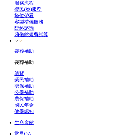
服務流程
榮民(眷)服務
塔位帶看
客製禮儀服務
臨終諮詢
殯儀館規費試算
喪葬補助
喪葬補助
總覽
榮民補助
勞保補助
公保補助
農保補助
國民年金
健保認知
生命會館
常見QA