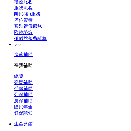
禮儀服務
服務流程
榮民(眷)服務
塔位帶看
客製禮儀服務
臨終諮詢
殯儀館規費試算
喪葬補助
喪葬補助
總覽
榮民補助
勞保補助
公保補助
農保補助
國民年金
健保認知
生命會館