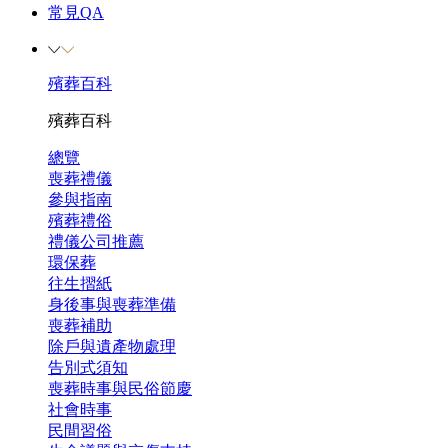
常見QA
殯葬百科
殯葬百科
總覽
喪葬禮儀
參與指南
殯葬禮俗
禮儀公司推薦
環保葬
往生摺紙
身後事與喪葬準備
喪葬補助
除戶與遺產物處理
告別式須知
喪葬時事與民俗節慶
社會時事
民間習俗