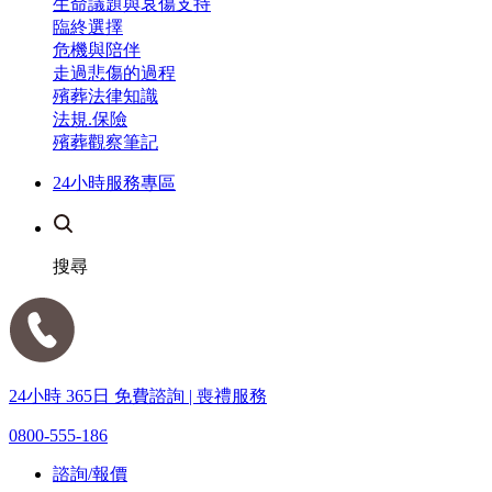
生命議題與哀傷支持
臨終選擇
危機與陪伴
走過悲傷的過程
殯葬法律知識
法規.保險
殯葬觀察筆記
24小時服務專區
搜尋
24小時 365日 免費諮詢 | 喪禮服務
0800-555-186
諮詢/報價