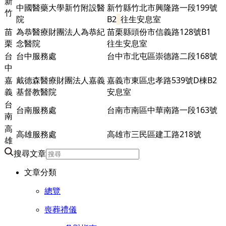
新
中國醫藥大學新竹附設醫
新竹縣竹北市興隆路一段199號
竹
院
B2
往生安息室
苗
為恭醫療財團法人為恭紀
苗栗縣頭份市信義路128號B1
栗
念醫院
往生安息室
台
台中服務處
台中市北屯區崇德路二段168號
中
嘉
戴德森醫療財團法人嘉義
嘉義市東區忠孝路539號D棟
B2
義
基督教醫院
安息室
台
台南服務處
台南市南區中華南路一段163號
南
高
高雄服務處
高雄市三民區建工路218號
雄
搜尋文章
文章分類
總覽
喪葬禮儀