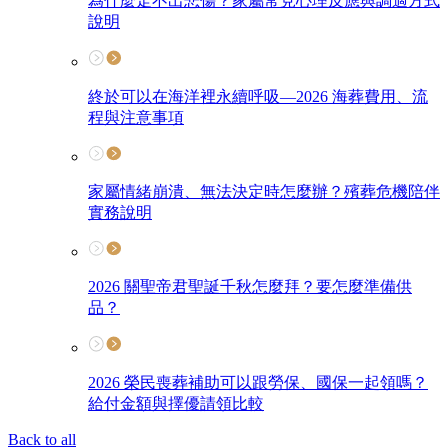
為什麼走不出悲傷？家屬常見心理反應與調適方式
說明
終於可以在海洋裡永續呼吸—2026 海葬費用、流
程與注意事項
家屬情緒崩潰、無法決定時怎麼辦？殯葬危機陪伴
實務說明
2026 關聖帝君聖誕千秋怎麼拜？要怎麼準備供
品？
2026 榮民喪葬補助可以跟勞保、國保一起領嗎？
給付金額與擇優請領比較
Back to all