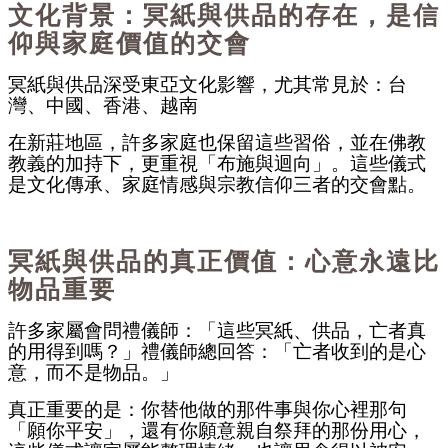
文化背景：冥紙與供品的存在，是信
仰與家庭價值的交會
冥紙與供品深受東亞文化影響，尤其常見於：
台
灣、
中國、
香港、
越南
在新莊地區，許多家庭也保留這些習俗，並在佛教
教義的加持下，更重視「布施與迴向」。這些儀式
是文化傳承、家庭情感與宗教信仰三者的交會點。
冥紙與供品的真正價值：心意永遠比
物品重要
許多家屬會問禮儀師：「這些冥紙、供品，亡者真
的用得到嗎？」禮儀師總回答：「亡者收到的是心
意，而不是物品。」
真正重要的是：
你替他做的那件事與
你心裡那句
「願你平安」，
還有
你願意親自祭拜的那份用心，