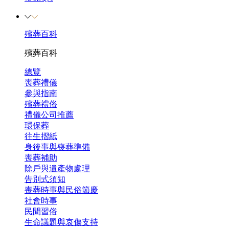
殯葬百科
殯葬百科
總覽
喪葬禮儀
參與指南
殯葬禮俗
禮儀公司推薦
環保葬
往生摺紙
身後事與喪葬準備
喪葬補助
除戶與遺產物處理
告別式須知
喪葬時事與民俗節慶
社會時事
民間習俗
生命議題與哀傷支持