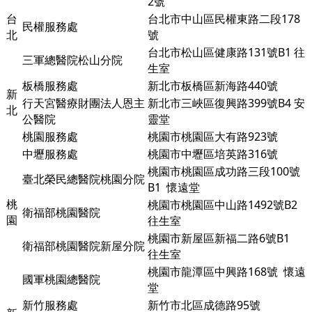
2號
台
台北市中山區民權東路二段178
民權服務處
北
號
台北市松山區健康路131號B1 往
三軍總醫院松山分院
生室
板橋服務處
新北市板橋區新海路440號
新
行天宮醫療財團法人恩主
新北市三峽區復興路399號B4 安
北
公醫院
靈堂
桃園服務處
桃園市桃園區大有路923號
中壢服務處
桃園市中壢區培英路316號
桃園市桃園區成功路三段100號
臺北榮民總醫院桃園分院
B1
懷遠堂
桃
桃園市桃園區中山路1492號B2
衛福部桃園醫院
園
往生室
桃園市新屋區新福二路6號B1
衛福部桃園醫院新屋分院
往生室
桃園市龍潭區中興路168號 懷遠
國軍桃園總醫院
堂
新竹服務處
新竹市北區成德路95號