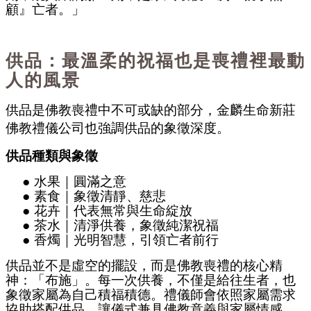
顧』亡者。」
供品：最溫柔的祝福也是喪禮裡最動
人的風景
供品是佛教喪禮中不可或缺的部分，金麟生命新莊
佛教禮儀公司也強調供品的象徵深度。
供品種類與象徵
●
水果｜圓滿之意
●
素食｜象徵清靜、慈悲
●
花卉｜代表無常與生命綻放
●
茶水｜清淨供養，象徵純潔祝福
●
香燭｜光明智慧，引領亡者前行
供品並不是虛空的擺設，而是佛教喪禮的核心精
神：「布施」。每一次供養，不僅是給往生者，也
象徵家屬為自己積福積德。禮儀師
會依照家屬需求
協助搭配供品，讓儀式兼具佛教意義與家屬情感。