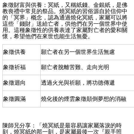
象徵財富與供養：冥紙，又稱紙錢、金銀紙
，是佛
教喪禮中常見的祭品。燒冥紙的習俗源自於信仰中
的「冥界」概念，認為通過燒化冥紙，家屬可以將
這些「錢財」送給亡者，供他們在另一個世界中使
用。這種象徵性的供養表達了家屬對亡者的愛和關
懷，希望他們在來世也能生活無憂。
象徵供養
願亡者在另一個世界生活無慮
象徵祈福
願亡者脫離苦難、走向光明
象徵迴向
透過火光與祈願，將功德傳遞
象徵圓滿
燒化後的煙雲象徵顛倒夢想的消融
陳師兄分享：「燒冥紙是最容易讓家屬落淚的時
刻，燒冥紙的那一刻，是家屬最後一次『親手照