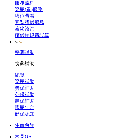
服務流程
榮民(眷)服務
塔位帶看
客製禮儀服務
臨終諮詢
殯儀館規費試算
喪葬補助
喪葬補助
總覽
榮民補助
勞保補助
公保補助
農保補助
國民年金
健保認知
生命會館
常見QA