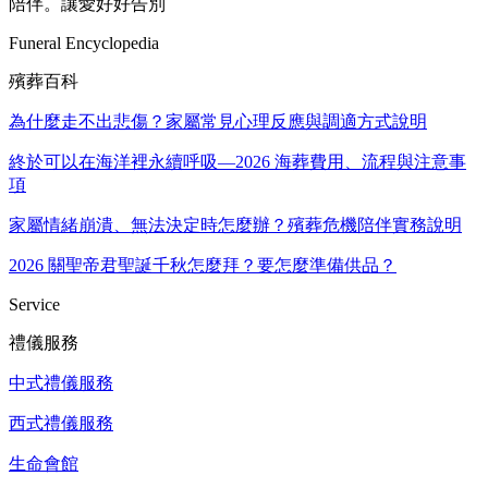
陪伴。讓愛好好告別
Funeral Encyclopedia
殯葬百科
為什麼走不出悲傷？家屬常見心理反應與調適方式說明
終於可以在海洋裡永續呼吸—2026 海葬費用、流程與注意事
項
家屬情緒崩潰、無法決定時怎麼辦？殯葬危機陪伴實務說明
2026 關聖帝君聖誕千秋怎麼拜？要怎麼準備供品？
Service
禮儀服務
中式禮儀服務
西式禮儀服務
生命會館