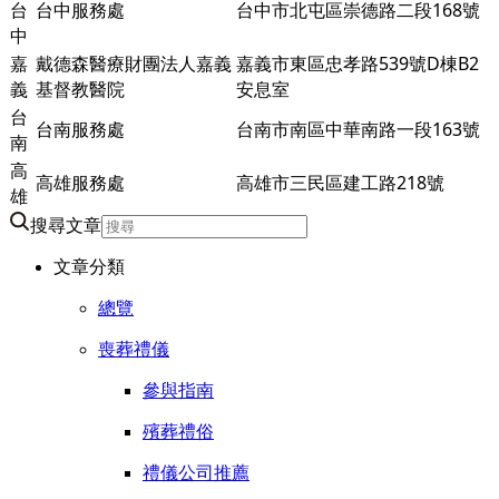
台
台中服務處
台中市北屯區崇德路二段168號
中
嘉
戴德森醫療財團法人嘉義
嘉義市東區忠孝路539號D棟
B2
義
基督教醫院
安息室
台
台南服務處
台南市南區中華南路一段163號
南
高
高雄服務處
高雄市三民區建工路218號
雄
搜尋文章
文章分類
總覽
喪葬禮儀
參與指南
殯葬禮俗
禮儀公司推薦