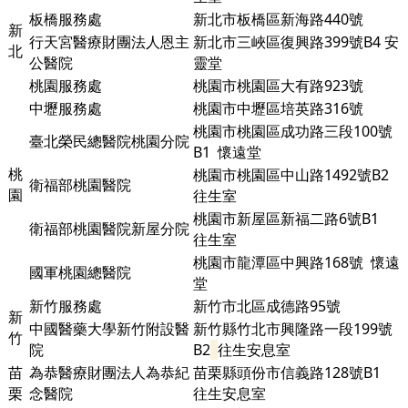
板橋服務處
新北市板橋區新海路440號
新
行天宮醫療財團法人恩主
新北市三峽區復興路399號B4 安
北
公醫院
靈堂
桃園服務處
桃園市桃園區大有路923號
中壢服務處
桃園市中壢區培英路316號
桃園市桃園區成功路三段100號
臺北榮民總醫院桃園分院
B1
懷遠堂
桃
桃園市桃園區中山路1492號B2
衛福部桃園醫院
園
往生室
桃園市新屋區新福二路6號B1
衛福部桃園醫院新屋分院
往生室
桃園市龍潭區中興路168號 懷遠
國軍桃園總醫院
堂
新竹服務處
新竹市北區成德路95號
新
中國醫藥大學新竹附設醫
新竹縣竹北市興隆路一段199號
竹
院
B2
往生安息室
苗
為恭醫療財團法人為恭紀
苗栗縣頭份市信義路128號B1
栗
念醫院
往生安息室