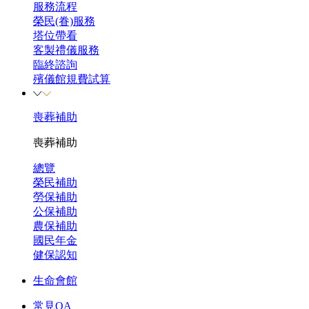
服務流程
榮民(眷)服務
塔位帶看
客製禮儀服務
臨終諮詢
殯儀館規費試算
喪葬補助
喪葬補助
總覽
榮民補助
勞保補助
公保補助
農保補助
國民年金
健保認知
生命會館
常見QA