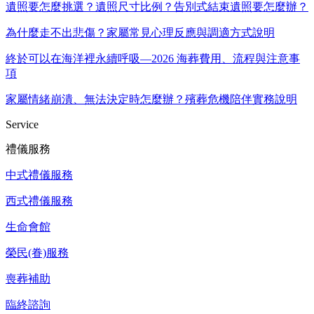
遺照要怎麼挑選？遺照尺寸比例？告別式結束遺照要怎麼辦？
為什麼走不出悲傷？家屬常見心理反應與調適方式說明
終於可以在海洋裡永續呼吸—2026 海葬費用、流程與注意事
項
家屬情緒崩潰、無法決定時怎麼辦？殯葬危機陪伴實務說明
Service
禮儀服務
中式禮儀服務
西式禮儀服務
生命會館
榮民(眷)服務
喪葬補助
臨終諮詢