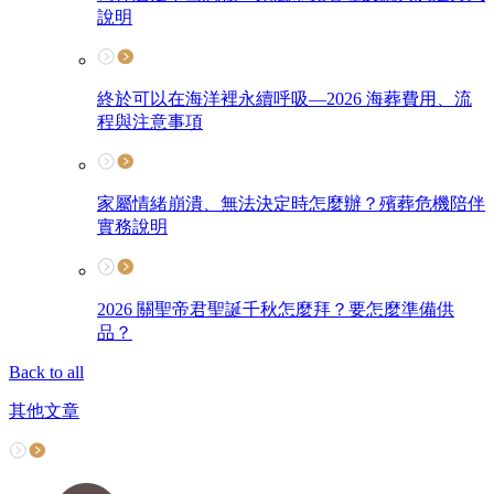
說明
終於可以在海洋裡永續呼吸—2026 海葬費用、流
程與注意事項
家屬情緒崩潰、無法決定時怎麼辦？殯葬危機陪伴
實務說明
2026 關聖帝君聖誕千秋怎麼拜？要怎麼準備供
品？
Back to all
其他文章