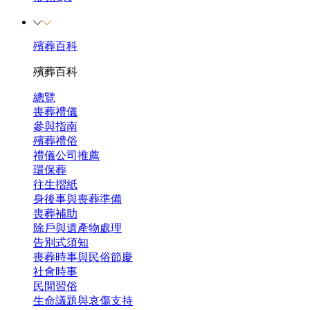
殯葬百科
殯葬百科
總覽
喪葬禮儀
參與指南
殯葬禮俗
禮儀公司推薦
環保葬
往生摺紙
身後事與喪葬準備
喪葬補助
除戶與遺產物處理
告別式須知
喪葬時事與民俗節慶
社會時事
民間習俗
生命議題與哀傷支持