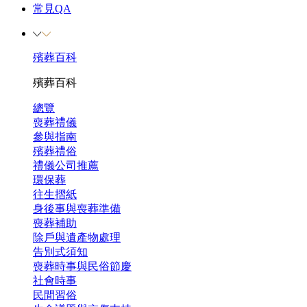
常見QA
殯葬百科
殯葬百科
總覽
喪葬禮儀
參與指南
殯葬禮俗
禮儀公司推薦
環保葬
往生摺紙
身後事與喪葬準備
喪葬補助
除戶與遺產物處理
告別式須知
喪葬時事與民俗節慶
社會時事
民間習俗