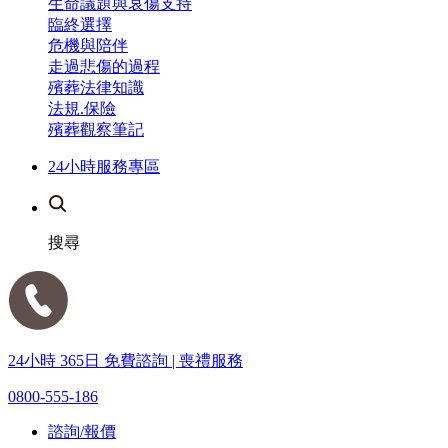
生命議題與哀傷支持
臨終選擇
危機與陪伴
走過悲傷的過程
殯葬法律知識
法規.保險
殯葬觀察筆記
24小時服務專區
搜尋
24小時 365日 免費諮詢 | 喪禮服務
0800-555-186
諮詢/報價