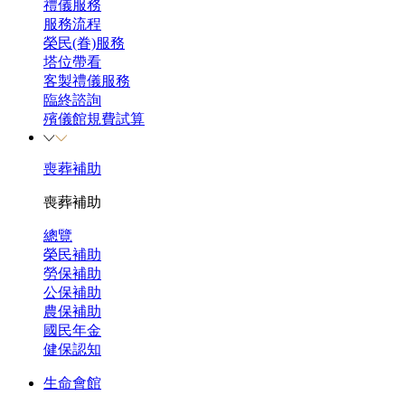
禮儀服務
服務流程
榮民(眷)服務
塔位帶看
客製禮儀服務
臨終諮詢
殯儀館規費試算
喪葬補助
喪葬補助
總覽
榮民補助
勞保補助
公保補助
農保補助
國民年金
健保認知
生命會館