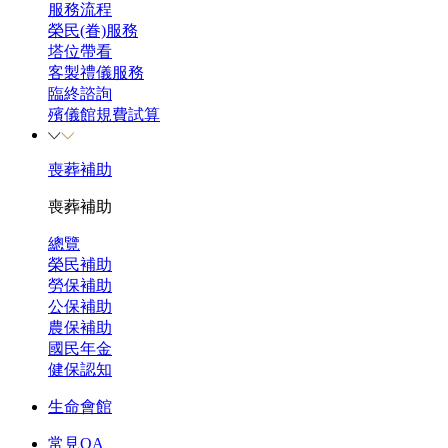
服務流程
榮民(眷)服務
塔位帶看
客製禮儀服務
臨終諮詢
殯儀館規費試算
喪葬補助
喪葬補助
總覽
榮民補助
勞保補助
公保補助
農保補助
國民年金
健保認知
生命會館
常見QA