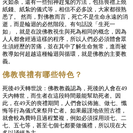
火如荼，還有一些招神趕鬼的方法，包括喪禮上燒
紙錢、紙紮的儀式等，相信不必多說，大家都很熟
悉了。 然而，對佛教而言，死亡不是生命永遠的消
逝，而是輪迴的必然階段。有句話說「生死一
如」，就是在說佛教視生與死為相同的概念，因為
人人都會經過這樣的程序，所以人們必必須體會眾
生須經歷的苦痛，並在其中了解生命無常，進而被
教導如何超越這種輪迴與循環，就是佛教的主要教
義。
佛教喪禮有哪些特色？
死後49天轉世說：佛教教義認為，死後的人會在49
天內轉世，而生者在這段時間最能幫助死者。因
此，在49天的喪禮期間，人們會以佈施、做七、懺
悔等行為儀式來祭拜亡者。如果嚴謹地依照古禮，
就會較為費時且過程繁複，例如必須採用頭七、二
七、五七等，甚至七個七都要做儀禮，所以現在大
多以誦經為主。