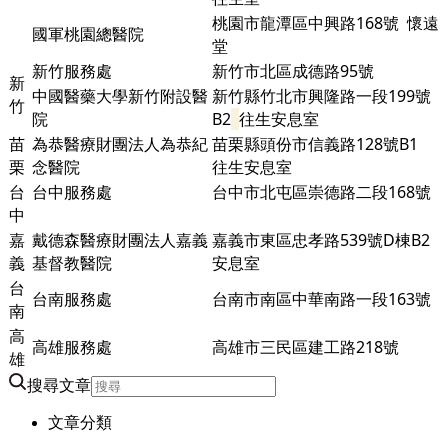
桃園市龍潭區中興路168號 懷遠
國軍桃園總醫院
堂
新竹服務處
新竹市北區成德路95號
新
中國醫藥大學新竹附設醫
新竹縣竹北市興隆路一段199號
竹
院
B2
往生安息室
苗
為恭醫療財團法人為恭紀
苗栗縣頭份市信義路128號B1
栗
念醫院
往生安息室
台
台中服務處
台中市北屯區崇德路二段168號
中
嘉
戴德森醫療財團法人嘉義
嘉義市東區忠孝路539號D棟
B2
義
基督教醫院
安息室
台
台南服務處
台南市南區中華南路一段163號
南
高
高雄服務處
高雄市三民區建工路218號
雄
搜尋文章
文章分類