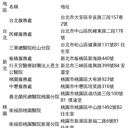
地
名稱
地址
區
台北市大安區辛亥路三段157巷
台北服務處
2號
台
台北市中山區民權東路二段178
民權服務處
北
號
台北市松山區健康路131號B1 往
三軍總醫院松山分院
生室
板橋服務處
新北市板橋區新海路440號
新
行天宮醫療財團法人恩主
新北市三峽區復興路399號B4 安
北
公醫院
靈堂
桃園服務處
桃園市桃園區大有路923號
中壢服務處
桃園市中壢區培英路316號
桃園市桃園區成功路三段100號
臺北榮民總醫院桃園分院
B1
懷遠堂
桃
桃園市桃園區中山路1492號B2
衛福部桃園醫院
園
往生室
桃園市新屋區新福二路6號B1
衛福部桃園醫院新屋分院
往生室