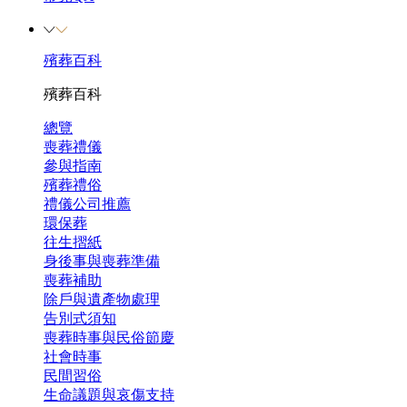
殯葬百科
殯葬百科
總覽
喪葬禮儀
參與指南
殯葬禮俗
禮儀公司推薦
環保葬
往生摺紙
身後事與喪葬準備
喪葬補助
除戶與遺產物處理
告別式須知
喪葬時事與民俗節慶
社會時事
民間習俗
生命議題與哀傷支持