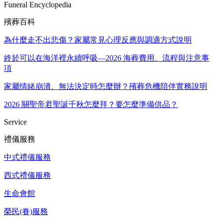
Funeral Encyclopedia
殯葬百科
為什麼走不出悲傷？家屬常見心理反應與調適方式說明
終於可以在海洋裡永續呼吸—2026 海葬費用、流程與注意事
項
家屬情緒崩潰、無法決定時怎麼辦？殯葬危機陪伴實務說明
2026 關聖帝君聖誕千秋怎麼拜？要怎麼準備供品？
Service
禮儀服務
中式禮儀服務
西式禮儀服務
生命會館
榮民(眷)服務