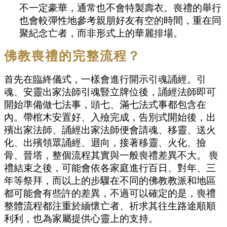
不一定豪華，通常也不會特製壽衣。喪禮的舉行
也會較彈性地參考親朋好友有空的時間，重在同
聚紀念亡者，而非形式上的華麗排場。
佛教喪禮的完整流程？
首先在臨終儀式，一樣會進行開示引魂誦經。引
魂、安靈出家法師引魂豎立牌位後，誦經法師即可
開始準備做七法事，頭七、滿七法式事都包含在
內。帶棺木安置好、入殮完成，告別式開始後，出
殯出家法師、誦經出家法師便會請魂、移靈、送火
化、出殯領眾誦經、迴向，接著移靈、火化、撿
骨、晉塔，整個流程其實與一般喪禮差異不大。 喪
禮結束之後，可能會依各家庭進行百日、對年、三
年等祭拜，而以上的步驟在不同的佛教教派和地區
都可能會有些許的差異，不過可以確定的是，喪禮
整體流程都注重於緬懷亡者、祈求其往生路途順順
利利，也為家屬提供心靈上的支持。