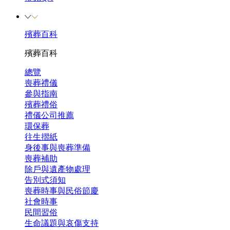
殯葬百科
殯葬百科
總覽
喪葬禮儀
參與指南
殯葬禮俗
禮儀公司推薦
環保葬
往生摺紙
身後事與喪葬準備
喪葬補助
除戶與遺產物處理
告別式須知
喪葬時事與民俗節慶
社會時事
民間習俗
生命議題與哀傷支持