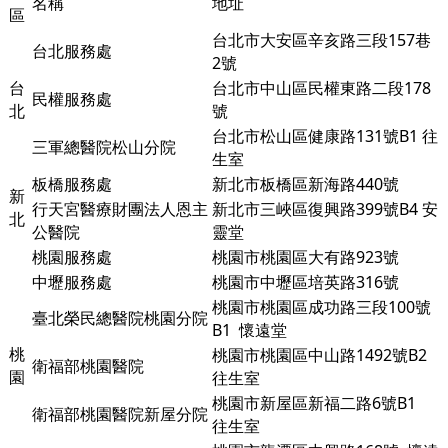
名稱
地址
區
台北市大安區辛亥路三段157巷
台北服務處
2號
台
台北市中山區民權東路二段178
民權服務處
北
號
台北市松山區健康路131號B1 往
三軍總醫院松山分院
生室
板橋服務處
新北市板橋區新海路440號
新
行天宮醫療財團法人恩主
新北市三峽區復興路399號B4 安
北
公醫院
靈堂
桃園服務處
桃園市桃園區大有路923號
中壢服務處
桃園市中壢區培英路316號
桃園市桃園區成功路三段100號
臺北榮民總醫院桃園分院
B1
懷遠堂
桃
桃園市桃園區中山路1492號B2
衛福部桃園醫院
園
往生室
桃園市新屋區新福二路6號B1
衛福部桃園醫院新屋分院
往生室