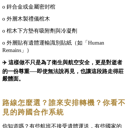
o
鋅合金或金屬密封棺
o
外層木製禮儀棺木
o
棺木下方墊有吸附劑與冷凝劑
o
外層貼有遺體運輸識別貼紙（如「Human
Remains」）
✈️ 這樣做不只是為了衛生與航空安全，更是對逝者
的一份尊重──即使無法說再見，也讓這段路走得莊
嚴體面。
路線怎麼選？誰來安排轉機？你看不
見的跨國合作系統
你知道嗎？有些航班不接受遺體運送，有些國家的