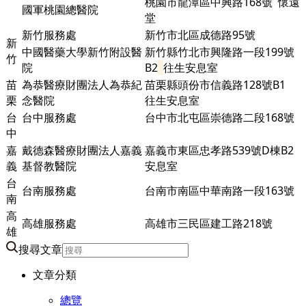
桃園市龍潭區中興路168號 懷遠
國軍桃園總醫院
堂
新竹服務處
新竹市北區成德路95號
新
中國醫藥大學新竹附設醫
新竹縣竹北市興隆路一段199號
竹
院
B2
往生安息室
苗
為恭醫療財團法人為恭紀
苗栗縣頭份市信義路128號B1
栗
念醫院
往生安息室
台
台中服務處
台中市北屯區崇德路二段168號
中
嘉
戴德森醫療財團法人嘉義
嘉義市東區忠孝路539號D棟
B2
義
基督教醫院
安息室
台
台南服務處
台南市南區中華南路一段163號
南
高
高雄服務處
高雄市三民區建工路218號
雄
搜尋文章
文章分類
總覽