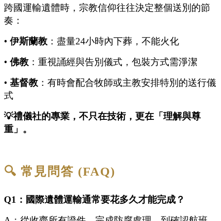
跨國運輸遺體時，宗教信仰往往決定整個送別的節
奏：
•
伊斯蘭教
：盡量24小時內下葬，不能火化
•
佛教
：重視誦經與告別儀式，包裝方式需淨潔
•
基督教
：有時會配合牧師或主教安排特別的送行儀
式
💡禮儀社的專業，不只在技術，更在「理解與尊
重」。
🔍 常見問答 (FAQ)
Q1：國際遺體運輸通常要花多久才能完成？
A：從收齊所有證件、完成防腐處理，到確認航班、