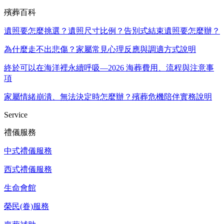
殯葬百科
遺照要怎麼挑選？遺照尺寸比例？告別式結束遺照要怎麼辦？
為什麼走不出悲傷？家屬常見心理反應與調適方式說明
終於可以在海洋裡永續呼吸—2026 海葬費用、流程與注意事
項
家屬情緒崩潰、無法決定時怎麼辦？殯葬危機陪伴實務說明
Service
禮儀服務
中式禮儀服務
西式禮儀服務
生命會館
榮民(眷)服務