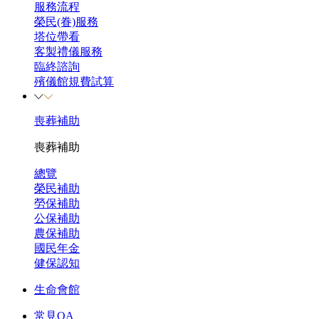
服務流程
榮民(眷)服務
塔位帶看
客製禮儀服務
臨終諮詢
殯儀館規費試算
喪葬補助
喪葬補助
總覽
榮民補助
勞保補助
公保補助
農保補助
國民年金
健保認知
生命會館
常見QA