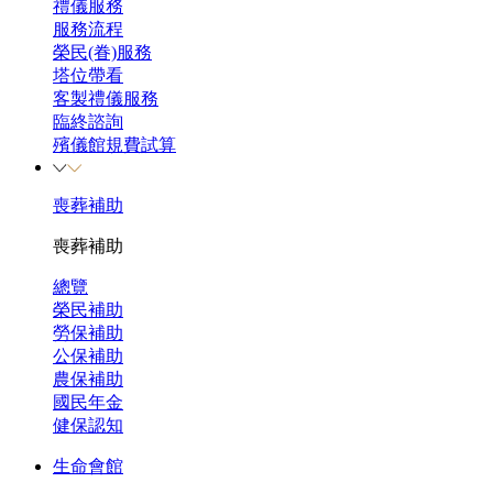
禮儀服務
服務流程
榮民(眷)服務
塔位帶看
客製禮儀服務
臨終諮詢
殯儀館規費試算
喪葬補助
喪葬補助
總覽
榮民補助
勞保補助
公保補助
農保補助
國民年金
健保認知
生命會館