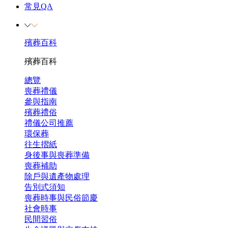
常見QA
殯葬百科
殯葬百科
總覽
喪葬禮儀
參與指南
殯葬禮俗
禮儀公司推薦
環保葬
往生摺紙
身後事與喪葬準備
喪葬補助
除戶與遺產物處理
告別式須知
喪葬時事與民俗節慶
社會時事
民間習俗