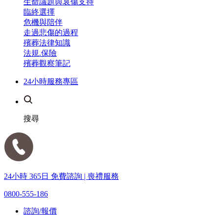
生命議題與哀傷支持
臨終選擇
危機與陪伴
走過悲傷的過程
殯葬法律知識
法規.保險
殯葬觀察筆記
24小時服務專區
搜尋
24小時 365日 免費諮詢 | 喪禮服務
0800-555-186
諮詢/報價